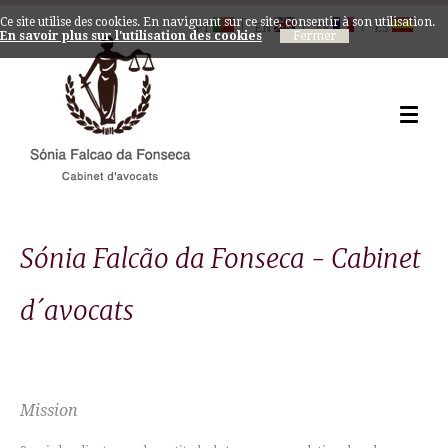
Ce site utilise des cookies. En naviguant sur ce site, consentir à son utilisation.
|
|
|
PT
EN
FR
ES
En savoir plus sur l'utilisation des cookies
Sónia Falcão da Fonseca - Cabinet
d´avocats
Mission