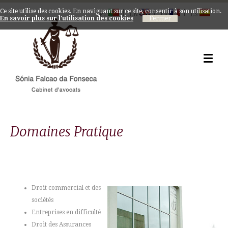
Ce site utilise des cookies. En naviguant sur ce site, consentir à son utilisation.
|
|
|
PT
EN
FR
ES
En savoir plus sur l'utilisation des cookies
Domaines Pratique
Droit commercial et des
sociétés
Entreprises en difficulté
Droit des Assurances