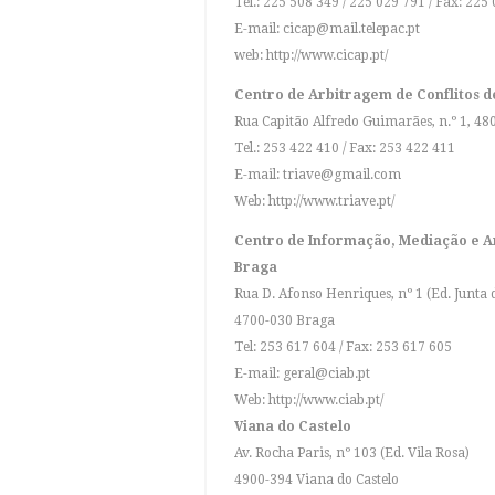
Tel.: 225 508 349 / 225 029 791 / Fax: 225
E-mail:
cicap@mail.telepac.pt
web:
http://www.cicap.pt/
Centro de Arbitragem de Conflitos de
Rua Capitão Alfredo Guimarães, n.º 1, 4
Tel.: 253 422 410 / Fax: 253 422 411
E-mail:
triave@gmail.com
Web:
http://www.triave.pt/
Centro de Informação, Mediação e A
Braga
Rua D. Afonso Henriques, nº 1 (Ed. Junta 
4700-030 Braga
Tel: 253 617 604 / Fax: 253 617 605
E-mail:
geral@ciab.pt
Web:
http://www.ciab.pt/
Viana do Castelo
Av. Rocha Paris, nº 103 (Ed. Vila Rosa)
4900-394 Viana do Castelo