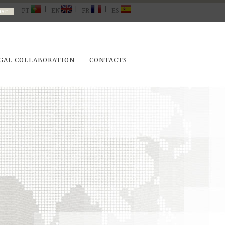
|
|
|
PT
EN
FR
ES
GAL COLLABORATION
CONTACTS