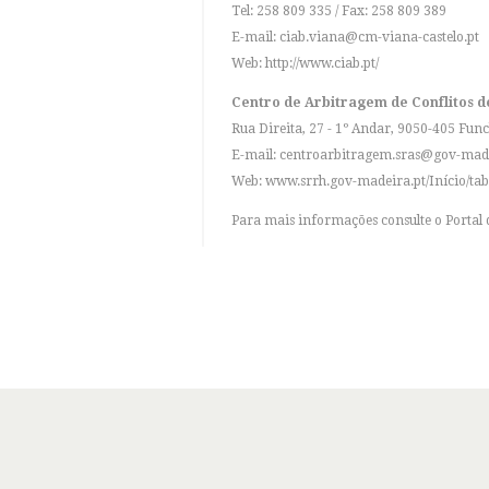
Tel: 258 809 335 / Fax: 258 809 389
E-mail:
ciab.viana@cm-viana-castelo.pt
Web:
http://www.ciab.pt/
Centro de Arbitragem de Conflitos 
Rua Direita, 27 - 1º Andar, 9050-405 Func
E-mail:
centroarbitragem.sras@gov-made
Web:
www.srrh.gov-madeira.pt/Início/tab
Para mais informações consulte o Porta