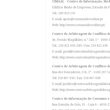
CIMAAL - Centro de Informação, Med
Edifício Ninho de Empresas, Estrada da 
Tel.: 289 823 135
E-mail:
apoio@consumidoronline.pt
Web:
http://www.consumidoronline.pt/
Centro de Arbitragem de Conflitos d
Av. Fernão Magalhães, n.º 240, 1º - 3000
Tel.: 239 821 690 /289 / Fax: 239 821 690
E-mail:
geral@centrodearbitragemdeco
Web:
http://www.centrodearbitragemdec
Centro de Arbitragem de Conflitos 
Rua dos Douradores, 116, 2º - 1100-207 L
Tel: 218 807 030 / Fax: 218 807 038
E-mail:
juridico@centroarbitragemlisboa
Web:
http://www.centroarbitragemlisboa.p
Centro de Informação de Consumo e
Rua Damião de Góis, 31 – Loja 6 – 4050-2