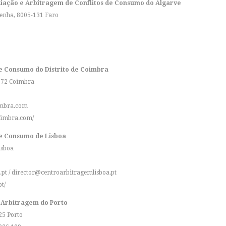
iação e Arbitragem de Conflitos de Consumo do Algarve
Penha, 8005-131 Faro
e Consumo do Distrito de Coimbra
-172 Coimbra
imbra.com
oimbra.com/
de Consumo de Lisboa
isboa
.pt
/
director@centroarbitragemlisboa.pt
t/
 Arbitragem do Porto
25 Porto