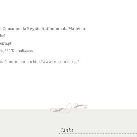
de Consumo da Região Autónoma da Madeira
hal
ira.pt
id/292/Default.aspx
l do Consumidor em
http://www.consumidor.pt/
Links